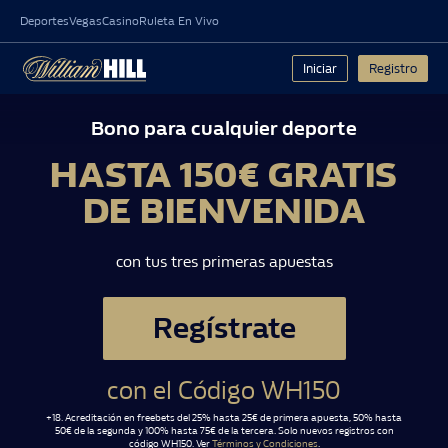
Deportes
Vegas
Casino
Ruleta En Vivo
Iniciar
Registro
Bono para cualquier deporte
HASTA 150€ GRATIS
DE BIENVENIDA
con tus tres primeras apuestas
Regístrate
con el Código WH150
+18. Acreditación en freebets del 25% hasta 25€ de primera apuesta, 50% hasta
50€ de la segunda y 100% hasta 75€ de la tercera. Solo nuevos registros con
código WH150. Ver
Términos y Condiciones
.