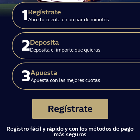
1
Regístrate
Abre tu cuenta en un par de minutos
2
Deposita
Deposita el importe que quieras
3
Apuesta
Apuesta con las mejores cuotas
Regístrate
Registro fácil y rápido y con los métodos de pago
más seguros